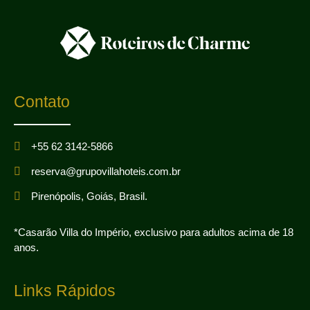
goranda.com
betist
betist
giriş
betist
takipçi
betist
satın
giriş
al
takipçi
satın
Contato
al
+55 62 3142-5866
reserva@grupovillahoteis.com.br
Pirenópolis, Goiás, Brasil.
*Casarão Villa do Império, exclusivo para adultos acima de 18
anos.
Links Rápidos