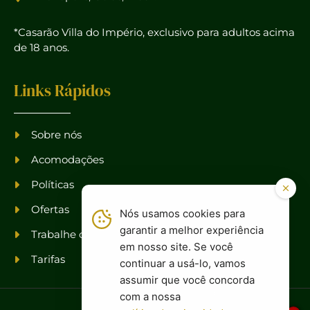
*Casarão Villa do Império, exclusivo para adultos acima
de 18 anos.
Links Rápidos
Sobre nós
Acomodações
Políticas
Ofertas
Nós usamos cookies para
garantir a melhor experiência
Trabalhe conosco
em nosso site. Se você
Tarifas
continuar a usá-lo, vamos
assumir que você concorda
×
The best price
com a nossa
here!