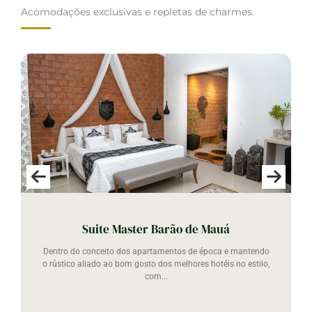
Acomodações exclusivas e repletas de charmes.
Suite Master Barão de Mauá
Dentro do conceito dos apartamentos de época e mantendo
o rústico aliado ao bom gosto dos melhores hotéis no estilo,
com...