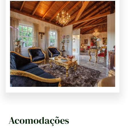
Acomodações