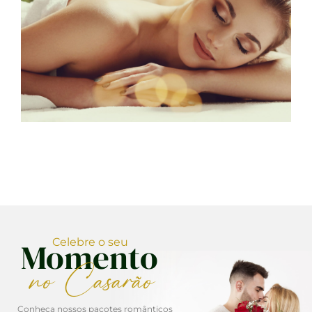
Spa Refúgio do Império
CONHECER
Momento
Celebre o seu
no Casarão
Conheça nossos pacotes românticos