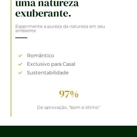
uma natureza
exuberante.
Experimente a pureza da natureza em seu
ambiente
Romântico
Exclusivo para Casal
Sustentabilidade
97%
De aprovação, "bom e ótimo''