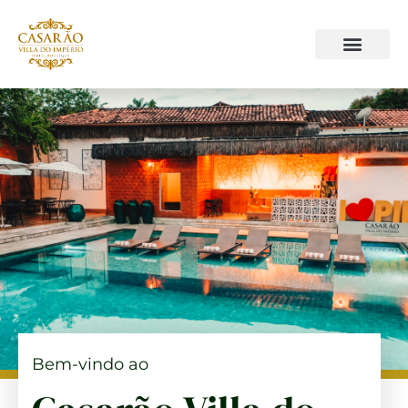
Bem-vindo ao