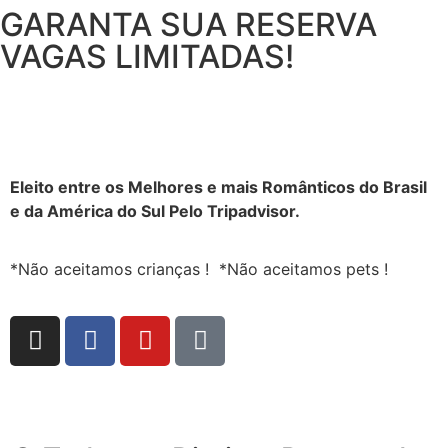
GARANTA SUA RESERVA
VAGAS LIMITADAS!
Eleito entre os Melhores e mais Românticos do Brasil
e da América do Sul Pelo Tripadvisor.
https://www.fapjunk.com
instagram
Bayrakli
casino
bahis
deneme
*Não aceitamos crianças ! *Não aceitamos pets !
takipçi
Escort
siteleri
siteleri
bonusu
hilesi
betist
https://www.fapjunk.com
instagram
Bayrakli
casino
bahis
deneme
goranda.com
takipçi
Escort
siteleri
siteleri
bonusu
betist
hilesi
betist
betist
goranda.com
betist
betist
giriş
betist
takipçi