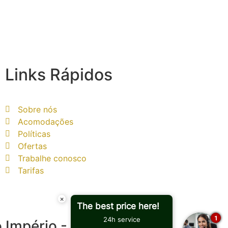
Links Rápidos
Sobre nós
Acomodações
Políticas
Ofertas
Trabalhe conosco
Tarifas
×
The best price here!
1
24h service
o Império - CNPJ: